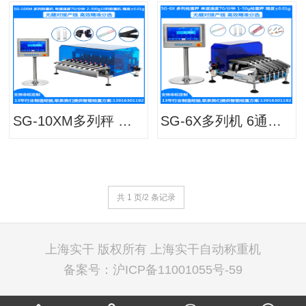
SG-10XM多列秤 食品药品袋装多列检重秤 ±0.01G条包多列检重分选秤
SG-6X多列机 6通道多列称重机 ±0.01g条包多列称重分选秤对接多列包装机检测到重
共 1 页/2 条记录
上海实干 版权所有
上海实干自动称重机
备案号：
沪ICP备11001055号-59