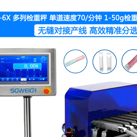
SG-JN10胶囊药片检重秤 胶囊检重秤 胶
SG-300U在线称重机5-3000克动态称重分选